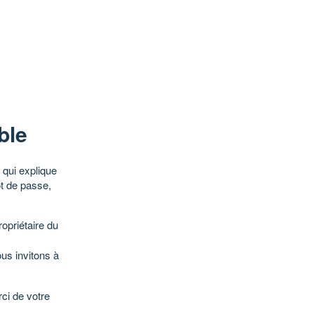
ble
qui explique
ot de passe,
opriétaire du
ous invitons à
ci de votre