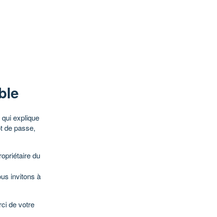
ble
qui explique
ot de passe,
opriétaire du
ous invitons à
ci de votre